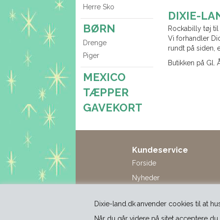
Herre Sko
DIXIE-LA
BØRN
Rockabilly tøj ti
Vi forhandler Di
Drenge
rundt på siden, 
Piger
Butikken på Gl. 
MEXICO
TÆPPER
GAVEKORT
Kundeservice
Forside
Nyheder
Tilbud
Dixie-land.dk
anvender cookies til at hu
Profil
Når du går videre på sitet acceptere du 