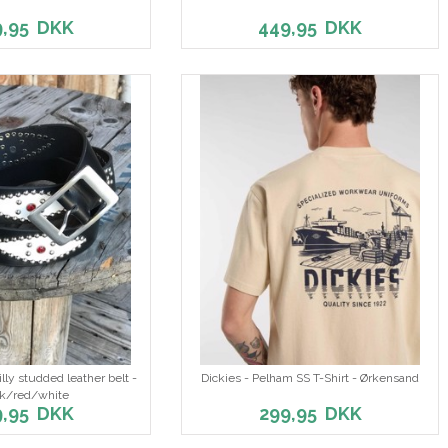
9,95
DKK
449,95
DKK
ly studded leather belt -
Dickies - Pelham SS T-Shirt - Ørkensand
ck/red/white
9,95
DKK
299,95
DKK