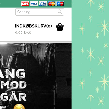
r
INDKØBSKURV(0)
0,00 DKK