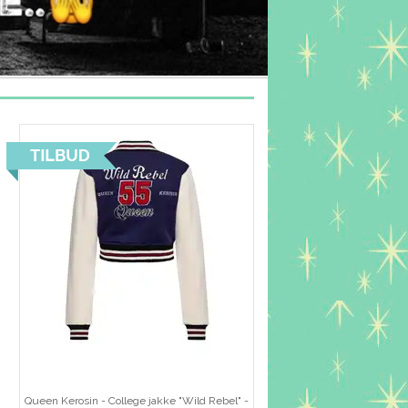
Queen Kerosin - College jakke "Wild Rebel" -