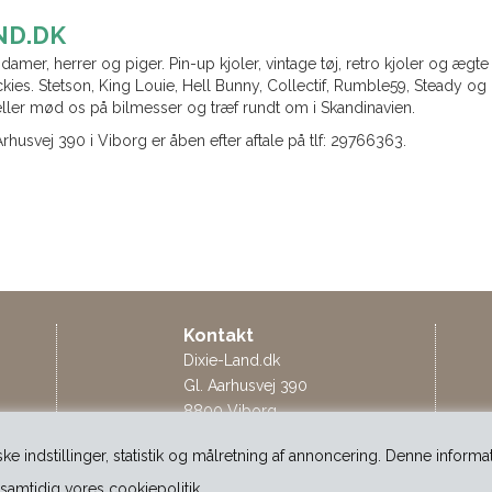
ND.DK
l damer, herrer og piger. Pin-up kjoler, vintage tøj, retro kjoler og æg
ckies. Stetson, King Louie, Hell Bunny, Collectif, Rumble59, Steady 
eller mød os på bilmesser og træf rundt om i Skandinavien.
Århusvej 390 i Viborg er åben efter aftale på tlf: 29766363.
Kontakt
Dixie-Land.dk
Gl. Aarhusvej 390
8800 Viborg
Tlf. 29 76 63 63
ske indstillinger, statistik og målretning af annoncering. Denne inform
info@dixie-land.dk
CVR: 28625715
samtidig vores cookiepolitik.