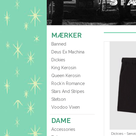
MÆRKER
Banned
Deus Ex Machina
Dickies
King Kerosin
Queen Kerosin
Rock´n Romance
Stars And Stripes
Stetson
Voodoo Vixen
DAME
Accessories
Dickies - Servi