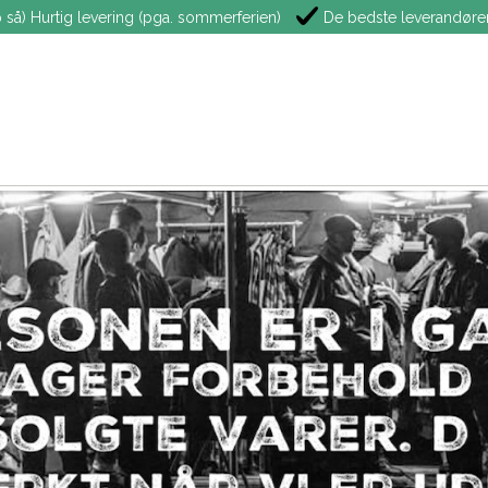
 så) Hurtig levering (pga. sommerferien)
De bedste leverandøre