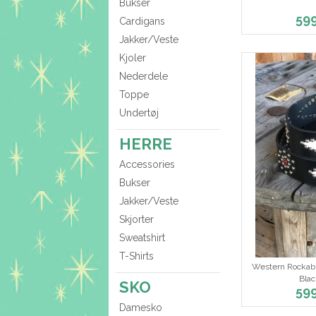
Bukser
59
Cardigans
Jakker/Veste
Kjoler
Nederdele
Toppe
Undertøj
HERRE
Accessories
Bukser
Jakker/Veste
Skjorter
Sweatshirt
T-Shirts
Western Rockabil
Bla
SKO
59
Damesko