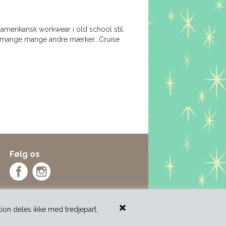
te amerikansk workwear i old school stil.
og mange mange andre mærker...Cruise
Følg os
ation deles ikke med tredjepart.